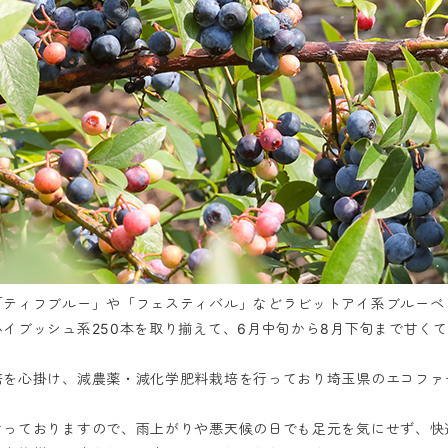
ティフブルー」や「フェスティバル」などラビットアイ系ブルーベ
イブッシュ系250本を取り揃えて、6月中旬から8月下旬まで甘く
培を心掛け、減農薬・減化学肥料栽培を行っており埼玉県のエコファ
なっておりますので、雨上がりや悪天候の日でも足元を気にせず、快